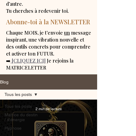
d’autre.
Tu cherches à redevenir toi.
Abonne-toi à la NEWSLETTER
Chaque MOIS, je t’envoie
un
message
inspirant, une vibration nouvelle et
des outils concrets pour comprendre
et activer ton FUTUR.
➡️
[CLIQUEZ ICI]
Je rejoins la
MATRICELETTER
Blog
Tous les posts
Tous les posts
2 min de lecture
Matrice du destin
/ d'énergie
Hypnose