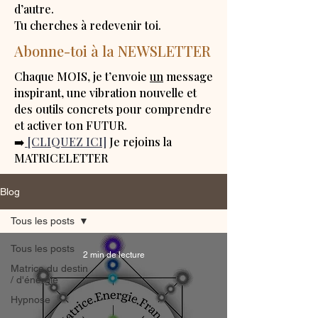
d’autre.
Tu cherches à redevenir toi.
Abonne-toi à la NEWSLETTER
Chaque MOIS, je t’envoie
un
message
inspirant, une vibration nouvelle et
des outils concrets pour comprendre
et activer ton FUTUR.
➡️
[CLIQUEZ ICI]
Je rejoins la
MATRICELETTER
Blog
Tous les posts
Tous les posts
2 min de lecture
Matrice du destin
/ d'énergie
Hypnose