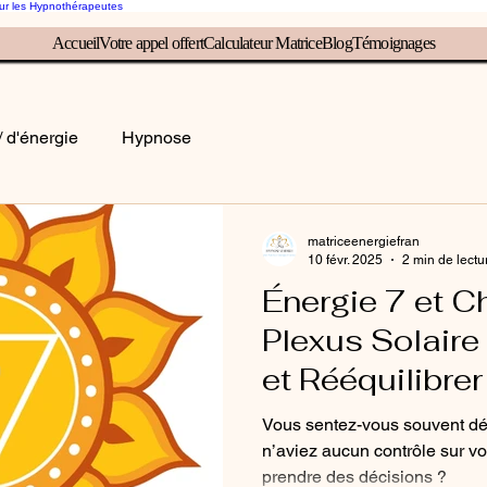
our les Hypnothérapeutes
Accueil
Votre appel offert
Calculateur Matrice
Blog
Témoignages
rice, éveille ton inconscient, él
/ d'énergie
Hypnose
matriceenergiefran
10 févr. 2025
2 min de lectu
Énergie 7 et C
Plexus Solaire
et Rééquilibrer
Intérieure
Vous sentez-vous souvent d
n’aviez aucun contrôle sur votre vie ? Vous 
prendre des décisions ?