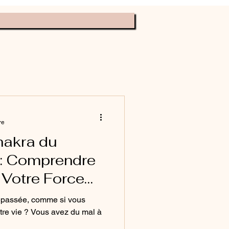
ève ta conscience
re
hakra du
 : Comprendre
 Votre Force
épassée, comme si vous
avez du mal à