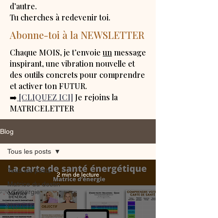
d’autre.
Tu cherches à redevenir toi.
Abonne-toi à la NEWSLETTER
Chaque MOIS, je t’envoie
un
message
inspirant, une vibration nouvelle et
des outils concrets pour comprendre
et activer ton FUTUR.
➡️
[CLIQUEZ ICI]
Je rejoins la
MATRICELETTER
Blog
Tous les posts
Tous les posts
2 min de lecture
Matrice du destin
/ d'énergie
Hypnose