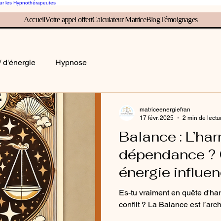
our les Hypnothérapeutes
Accueil
Votre appel offert
Calculateur Matrice
Blog
Témoignages
rice, éveille ton inconscient, él
/ d'énergie
Hypnose
matriceenergiefran
17 févr. 2025
2 min de lectu
Balance : L’ha
dépendance ?
énergie influe
Es-tu vraiment en quête d'ha
conflit ? La Balance est l’arch