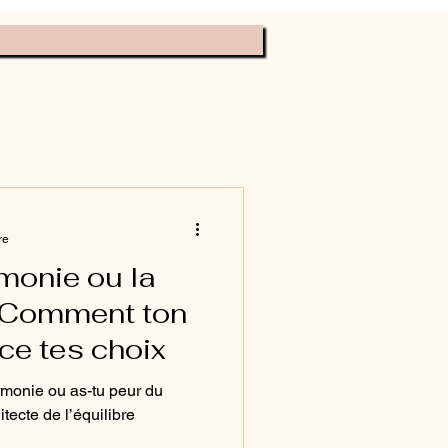
ève ta conscience
re
rmonie ou la
 Comment ton
nce tes choix
rmonie ou as-tu peur du
itecte de l’équilibre