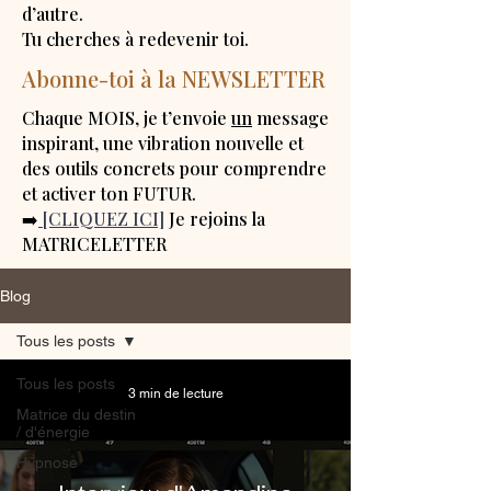
d’autre.
Tu cherches à redevenir toi.
Abonne-toi à la NEWSLETTER
Chaque MOIS, je t’envoie
un
message
inspirant, une vibration nouvelle et
des outils concrets pour comprendre
et activer ton FUTUR.
➡️
[CLIQUEZ ICI]
Je rejoins la
MATRICELETTER
Blog
Tous les posts
Tous les posts
3 min de lecture
Matrice du destin
/ d'énergie
Hypnose