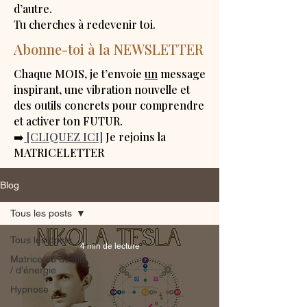
d’autre.
Tu cherches à redevenir toi.
Abonne-toi à la NEWSLETTER
Chaque MOIS, je t’envoie
un
message
inspirant, une vibration nouvelle et
des outils concrets pour comprendre
et activer ton FUTUR.
➡️
[CLIQUEZ ICI]
Je rejoins la
MATRICELETTER
Blog
Tous les posts
Tous les posts
4 min de lecture
Matrice du destin
/ d'énergie
Hypnose