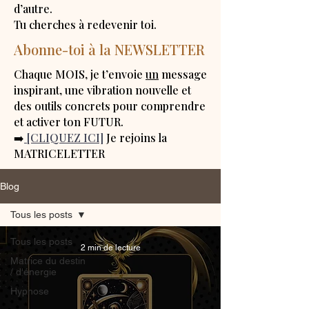
d’autre.
Tu cherches à redevenir toi.
Abonne-toi à la NEWSLETTER
Chaque MOIS, je t’envoie
un
message
inspirant, une vibration nouvelle et
des outils concrets pour comprendre
et activer ton FUTUR.
➡️
[CLIQUEZ ICI]
Je rejoins la
MATRICELETTER
Blog
Tous les posts
Tous les posts
2 min de lecture
Matrice du destin
/ d'énergie
Hypnose