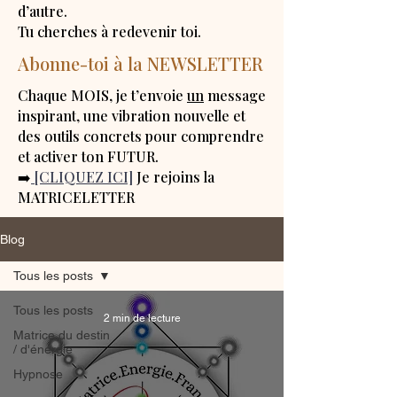
d’autre.
Tu cherches à redevenir toi.
Abonne-toi à la NEWSLETTER
Chaque MOIS, je t’envoie
un
message
inspirant, une vibration nouvelle et
des outils concrets pour comprendre
et activer ton FUTUR.
➡️
[CLIQUEZ ICI]
Je rejoins la
MATRICELETTER
Blog
Tous les posts
Tous les posts
2 min de lecture
Matrice du destin
/ d'énergie
Hypnose