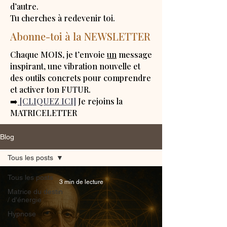
d’autre.
Tu cherches à redevenir toi.
Abonne-toi à la NEWSLETTER
Chaque MOIS, je t’envoie
un
message
inspirant, une vibration nouvelle et
des outils concrets pour comprendre
et activer ton FUTUR.
➡️
[CLIQUEZ ICI]
Je rejoins la
MATRICELETTER
Blog
Tous les posts
Tous les posts
3 min de lecture
Matrice du destin
/ d'énergie
Hypnose