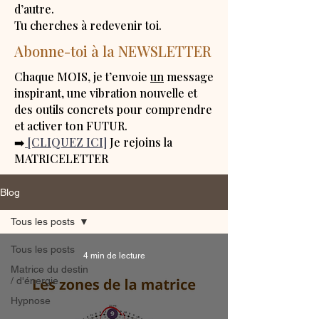
d’autre.
Tu cherches à redevenir toi.
Abonne-toi à la NEWSLETTER
Chaque MOIS, je t’envoie
un
message
inspirant, une vibration nouvelle et
des outils concrets pour comprendre
et activer ton FUTUR.
➡️
[CLIQUEZ ICI]
Je rejoins la
MATRICELETTER
Blog
Tous les posts
Tous les posts
4 min de lecture
Matrice du destin
/ d'énergie
Hypnose