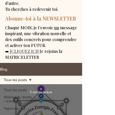
d’autre.
Tu cherches à redevenir toi.
Abonne-toi à la NEWSLETTER
Chaque MOIS, je t’envoie
un
message
inspirant, une vibration nouvelle et
des outils concrets pour comprendre
et activer ton FUTUR.
➡️
[CLIQUEZ ICI]
Je rejoins la
MATRICELETTER
Blog
Tous les posts
Tous les posts
2 min de lecture
Matrice du destin
/ d'énergie
Hypnose