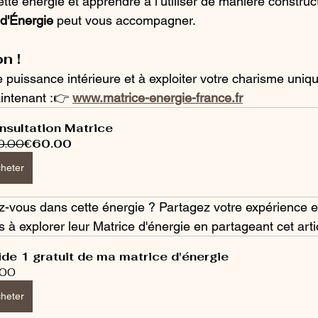
te énergie et apprendre à l’utiliser de manière construct
 d'Énergie
 peut vous accompagner. 
n !
e puissance intérieure et à exploiter votre charisme uni
intenant :👉 
www.matrice-energie-france.fr
nsultation Matrice
0.00
€60.00
heter
z-vous dans cette énergie ? Partagez votre expérience 
s à explorer leur Matrice d'énergie en partageant cet artic
de 1 gratuit de ma matrice d'énergie
.00
heter