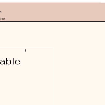
s
gne
iable