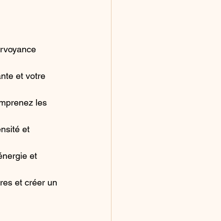
irvoyance 
nte et votre 
mprenez les 
nsité et 
énergie et 
res et créer un 