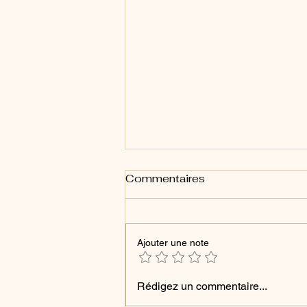
Commentaires
Ajouter une note
Énergie 14 : Arcane XIV -
Rédigez un commentaire...
La Tempérance