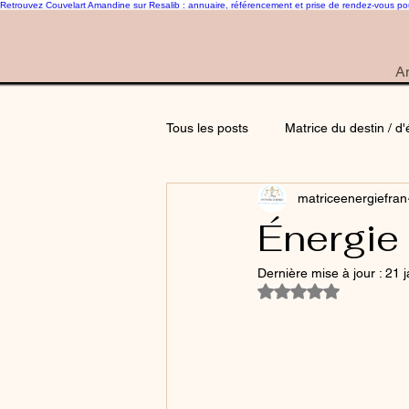
Retrouvez Couvelart Amandine sur Resalib : annuaire, référencement et prise de rendez-vous p
Am
Tous les posts
Matrice du destin / d
matriceenergiefran
Énergie 
Dernière mise à jour :
21 j
Noté NaN étoiles su