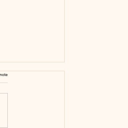
note
gie 12 : Arcane XII -
Pendu