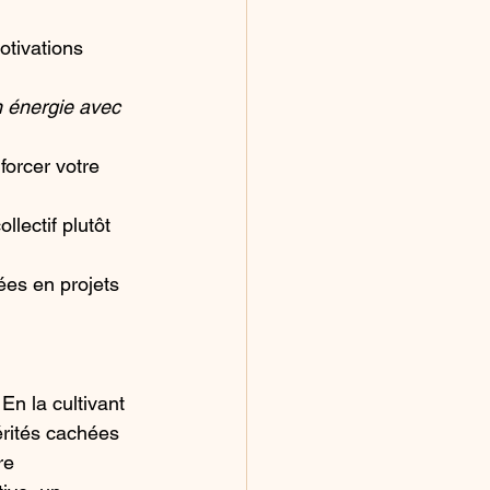
otivations 
 énergie avec 
forcer votre 
lectif plutôt 
dées en projets 
 En la cultivant 
érités cachées 
re 