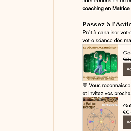
compréhension de cet
coaching en Matrice
Passez à l’Actio
Prêt à canaliser votr
votre séance dès ma
Co
€8
Ac
💬 Vous reconnaisse
et invitez vos proche
Gui
€0
Ac