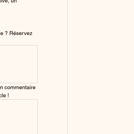
ive, un 
que ? Réservez 
en commentaire 
le !