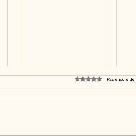
Noté 0 étoile sur 5.
Pas encore de 
Énergie 13 : Arcane XIII -
Éner
La Mort
Le 