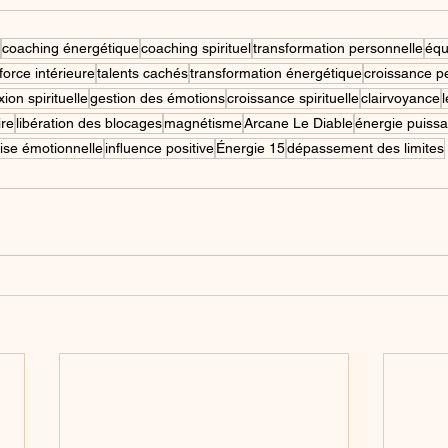
coaching énergétique
coaching spirituel
transformation personnelle
équ
force intérieure
talents cachés
transformation énergétique
croissance p
ion spirituelle
gestion des émotions
croissance spirituelle
clairvoyance
ire
libération des blocages
magnétisme
Arcane Le Diable
énergie puiss
rise émotionnelle
influence positive
Énergie 15
dépassement des limites