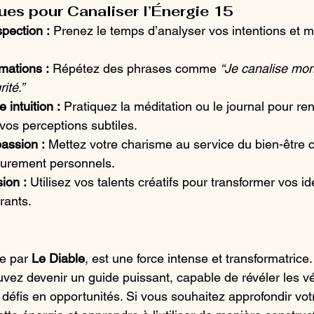
ues pour Canaliser l’Énergie 15
spection :
 Prenez le temps d’analyser vos intentions et m
rmations :
 Répétez des phrases comme 
“Je canalise mon
ité.”
 intuition :
 Pratiquez la méditation ou le journal pour ren
vos perceptions subtiles.
assion :
 Mettez votre charisme au service du bien-être col
 purement personnels.
ion :
 Utilisez vos talents créatifs pour transformer vos i
rants.
e par 
Le Diable
, est une force intense et transformatrice.
vez devenir un guide puissant, capable de révéler les v
 défis en opportunités. Si vous souhaitez approfondir vot