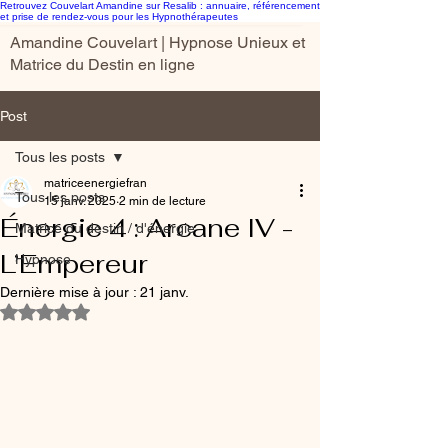
Retrouvez Couvelart Amandine sur Resalib : annuaire, référencement
et prise de rendez-vous pour les Hypnothérapeutes
Amandine Couvelart | Hypnose Unieux et
Matrice du Destin en ligne
Post
Tous les posts
matriceenergiefran
Tous les posts
15 janv. 2025
2 min de lecture
Énergie 4 : Arcane IV -
Matrice du destin / d'énergie
L’Empereur
Hypnose
Dernière mise à jour :
21 janv.
Noté NaN étoiles sur 5.