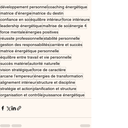
développement personnel
coaching énergétique
matrice d’énergie
matrice du destin
confiance en soi
équilibre intérieur
force intérieure
leadership énergétique
maîtrise de soi
énergie 4
force mentale
énergies positives
réussite professionnelle
stabilité personnelle
gestion des responsabilités
carrière et succès
matrice énergétique personnelle
équilibre entre travail et vie personnelle
succès matériel
autorité naturelle
vision stratégique
force de caractère
arcane l’empereur
énergies de transformation
alignement intérieur
structure et discipline
stratégie et action
planification et structure
organisation et contrôle
puissance énergétique