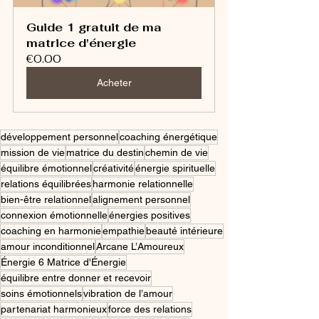
Guide 1 gratuit de ma 
matrice d'énergie
€0.00
Acheter
développement personnel
coaching énergétique
mission de vie
matrice du destin
chemin de vie
équilibre émotionnel
créativité
énergie spirituelle
relations équilibrées
harmonie relationnelle
bien-être relationnel
alignement personnel
connexion émotionnelle
énergies positives
coaching en harmonie
empathie
beauté intérieure
amour inconditionnel
Arcane L’Amoureux
Énergie 6 Matrice d'Énergie
équilibre entre donner et recevoir
soins émotionnels
vibration de l’amour
partenariat harmonieux
force des relations