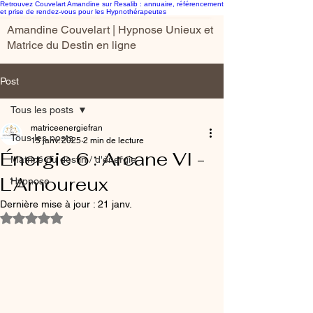
Retrouvez Couvelart Amandine sur Resalib : annuaire, référencement
et prise de rendez-vous pour les Hypnothérapeutes
Amandine Couvelart | Hypnose Unieux et
Matrice du Destin en ligne
Post
Tous les posts
matriceenergiefran
Tous les posts
15 janv. 2025
2 min de lecture
Énergie 6 : Arcane VI -
Matrice du destin / d'énergie
L’Amoureux
Hypnose
Dernière mise à jour :
21 janv.
Noté NaN étoiles sur 5.