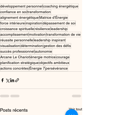
développement personnel
coaching énergétique
confiance en soi
transformation
alignement énergétique
Matrice d'Énergie
force intérieure
inspiration
dépassement de soi
croissance spirituelle
résilience
leadership
accomplissement
motivation
transformation de vie
réussite personnelle
leadership inspirant
visualisation
détermination
gestion des défis
succès professionnel
autonomie
Arcane Le Chariot
énergie motrice
courage
planification stratégique
objectifs ambitieux
actions concrètes
Énergie 7
persévérance
Voir tout
Posts récents