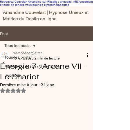
Retrouvez Couvelart Amandine sur Resalib : annuaire, référencement
et prise de rendez-vous pour les Hypnothérapeutes
Amandine Couvelart | Hypnose Unieux et
Matrice du Destin en ligne
Post
Tous les posts
matriceenergiefran
Tous les posts
15 janv. 2025
2 min de lecture
Énergie 7 : Arcane VII -
Matrice du destin / d'énergie
Le Chariot
Hypnose
Dernière mise à jour :
21 janv.
Noté NaN étoiles sur 5.