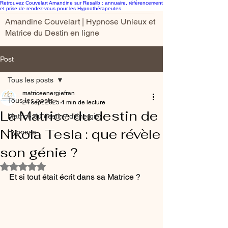
Retrouvez Couvelart Amandine sur Resalib : annuaire, référencement
et prise de rendez-vous pour les Hypnothérapeutes
Amandine Couvelart | Hypnose Unieux et
Matrice du Destin en ligne
Post
Tous les posts
matriceenergiefran
Tous les posts
24 sept. 2025
4 min de lecture
La Matrice du destin de
Matrice du destin / d'énergie
Nikola Tesla : que révèle
Hypnose
son génie ?
Noté NaN étoiles sur 5.
Et si tout était écrit dans sa Matrice ?