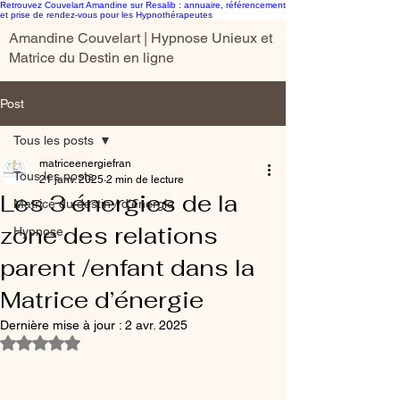
Retrouvez Couvelart Amandine sur Resalib : annuaire, référencement
et prise de rendez-vous pour les Hypnothérapeutes
Amandine Couvelart | Hypnose Unieux et
Matrice du Destin en ligne
Post
Tous les posts
matriceenergiefran
Tous les posts
21 janv. 2025
2 min de lecture
Les 3 énergies de la
Matrice du destin / d'énergie
zone des relations
Hypnose
parent /enfant dans la
Matrice d’énergie
Dernière mise à jour :
2 avr. 2025
Noté NaN étoiles sur 5.