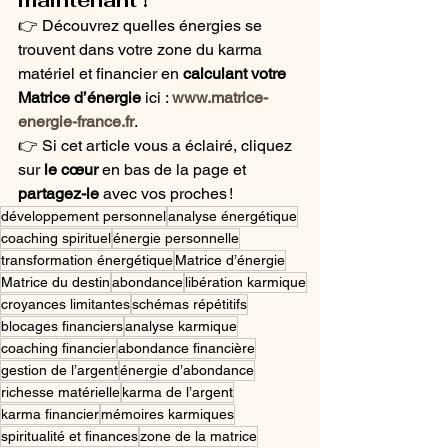
maintenant !
👉 Découvrez quelles énergies se 
trouvent dans votre zone du karma 
matériel et financier en 
calculant votre 
Matrice d’énergie
 ici : 
www.matrice-
energie-france.fr
.
👉 Si cet article vous a éclairé, cliquez 
sur 
le cœur
 en bas de la page et 
partagez-le
 avec vos proches !
développement personnel
analyse énergétique
coaching spirituel
énergie personnelle
transformation énergétique
Matrice d’énergie
Matrice du destin
abondance
libération karmique
croyances limitantes
schémas répétitifs
blocages financiers
analyse karmique
coaching financier
abondance financière
gestion de l’argent
énergie d’abondance
richesse matérielle
karma de l’argent
karma financier
mémoires karmiques
spiritualité et finances
zone de la matrice