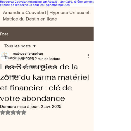
Retrouvez Couvelart Amandine sur Resalib : annuaire, référencement
et prise de rendez-vous pour les Hypnothérapeutes
Amandine Couvelart | Hypnose Unieux et
Matrice du Destin en ligne
Post
Tous les posts
matriceenergiefran
Tous les posts
21 janv. 2025
2 min de lecture
Les 3 énergies de la
Matrice du destin / d'énergie
zone du karma matériel
Hypnose
et financier : clé de
votre abondance
Dernière mise à jour :
2 avr. 2025
Noté NaN étoiles sur 5.