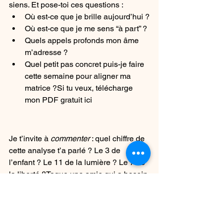
siens. Et pose-toi ces questions :
Où est-ce que je brille aujourd’hui ?
Où est-ce que je me sens “à part” ?
Quels appels profonds mon âme 
m’adresse ?
Quel petit pas concret puis-je faire 
cette semaine pour aligner ma 
matrice ?Si tu veux, télécharge 
mon PDF gratuit ici
Je t’invite à 
commenter
 : quel chiffre de 
cette analyse t’a parlé ? Le 3 de 
l’enfant ? Le 11 de la lumière ? Le 7 de 
la liberté ?Tague une amie qui a besoin 
d’entendre ça. Partage ce billet si tu 
sens qu’il peut toucher d’autres âmes. 
Et surtout : si tu veux un 
accompagnement personnalisé, prends 