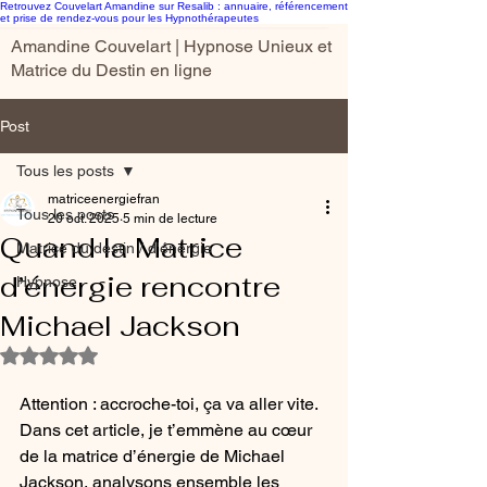
Retrouvez Couvelart Amandine sur Resalib : annuaire, référencement
et prise de rendez-vous pour les Hypnothérapeutes
Amandine Couvelart | Hypnose Unieux et
Matrice du Destin en ligne
Post
Tous les posts
matriceenergiefran
Tous les posts
20 oct. 2025
5 min de lecture
Quand la Matrice
Matrice du destin / d'énergie
d’énergie rencontre
Hypnose
Michael Jackson
Noté NaN étoiles sur 5.
Attention : accroche-toi, ça va aller vite. 
Dans cet article, je t’emmène au cœur 
de la matrice d’énergie de Michael 
Jackson, analysons ensemble les 