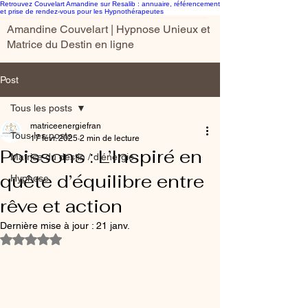
Retrouvez Couvelart Amandine sur Resalib : annuaire, référencement
et prise de rendez-vous pour les Hypnothérapeutes
Amandine Couvelart | Hypnose Unieux et
Matrice du Destin en ligne
Post
Tous les posts
matriceenergiefran
Tous les posts
17 févr. 2025
2 min de lecture
Poissons : L’Inspiré en
Matrice du destin / d'énergie
quête d’équilibre entre
Hypnose
rêve et action
Dernière mise à jour :
21 janv.
Noté NaN étoiles sur 5.