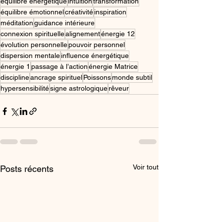
équilibre énergétique
intuition
transformation
équilibre émotionnel
créativité
inspiration
méditation
guidance intérieure
connexion spirituelle
alignement
énergie 12
évolution personnelle
pouvoir personnel
dispersion mentale
influence énergétique
énergie 1
passage à l’action
énergie Matrice
discipline
ancrage spirituel
Poissons
monde subtil
hypersensibilité
signe astrologique
rêveur
Voir tout
Posts récents