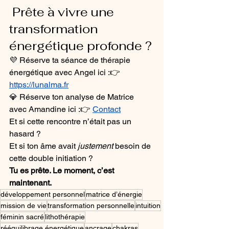
 Prête à vivre une 
transformation 
énergétique profonde ?
💜 Réserve ta séance de thérapie 
énergétique avec Angel ici :👉 
https://lunalma.fr
💎 Réserve ton analyse de Matrice 
avec Amandine ici :👉 
Contact
Et si cette rencontre n’était pas un 
hasard ?
Et si ton âme avait 
justement
 besoin de 
cette double initiation ?
Tu es prête. Le moment, c’est 
maintenant.
développement personnel
matrice d’énergie
mission de vie
transformation personnelle
intuition
féminin sacré
lithothérapie
rééquilibrage énergétique
ancrage
chakras