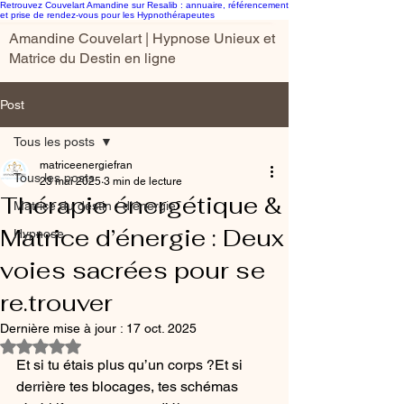
Retrouvez Couvelart Amandine sur Resalib : annuaire, référencement
et prise de rendez-vous pour les Hypnothérapeutes
Amandine Couvelart | Hypnose Unieux et
Matrice du Destin en ligne
Post
Tous les posts
matriceenergiefran
Tous les posts
23 mai 2025
3 min de lecture
Thérapie énergétique &
Matrice du destin / d'énergie
Matrice d’énergie : Deux
Hypnose
voies sacrées pour se
re.trouver
Dernière mise à jour :
17 oct. 2025
Noté NaN étoiles sur 5.
Et si tu étais plus qu’un corps ?Et si 
derrière tes blocages, tes schémas 