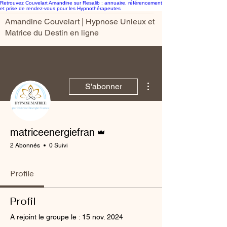
Retrouvez Couvelart Amandine sur Resalib : annuaire, référencement
et prise de rendez-vous pour les Hypnothérapeutes
Amandine Couvelart | Hypnose Unieux et
Matrice du Destin en ligne
Plus d'actions
S'abonner
Administrateur
matriceenergiefran
2 Abonnés
0 Suivi
Profile
Profil
A rejoint le groupe le : 15 nov. 2024