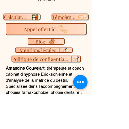
probablement
d'amaxophobie, un trouble
bien plus fréquent qu'on
Calculateur
Témoignage
ne le pense.
Appel offert ici
Blog
Mentions légales
Politique de configentialité
Amandine Couvelart,
thérapeute et coach
cabinet d'hypnose Ericksonienne et
d'analyse de la matrice du destin.
Spécialisée dans l'accompagnement des
phobies (amaxophobie, phobie dentaire),
de la gestion du stress et de l'anxiété liée
aux examens (permis de conduire,
examens médicaux IRM/Scanner)