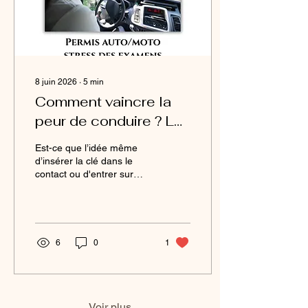
8 juin 2026
∙
5
min
Comment vaincre la
peur de conduire ? Le
guide complet
Est-ce que l’idée même
d’insérer la clé dans le
contact ou d'entrer sur
l'autoroute fait grimper
votre rythme cardiaque à
toute vitesse ? Ressentez-
vous cette boule au ventre
paralysante, les mains
6
0
1
moites sur le volant, ou
des pensées obsessives
qui vous prédisent le pire
au moindre trajet ? Si c'est
le cas, vous souffrez
Voir plus