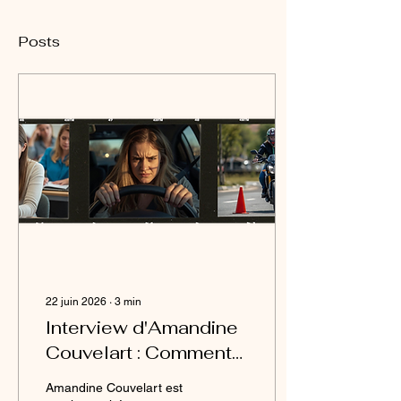
Posts
22 juin 2026
∙
3
min
Interview d'Amandine
Couvelart : Comment
réussir son code de la
Amandine Couvelart est