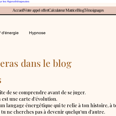
our les Hypnothérapeutes
Accueil
Votre appel offert
Calculateur Matrice
Blog
Témoignages
rice, éveille ton inconscient, él
/ d'énergie
Hypnose
eras dans le blog
s
e de se comprendre avant de se juger.
 est une carte d’évolution.
n langage énergétique qui te relie à ton histoire, à to
ue tu ne cherches pas à devenir quelqu’un d’autre.