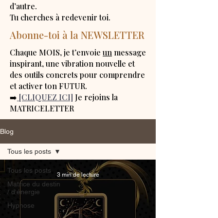
d’autre.
Tu cherches à redevenir toi.
Abonne-toi à la NEWSLETTER
Chaque MOIS, je t’envoie
un
message
inspirant, une vibration nouvelle et
des outils concrets pour comprendre
et activer ton FUTUR.
➡️
[CLIQUEZ ICI]
Je rejoins la
MATRICELETTER
Blog
Tous les posts
Tous les posts
3 min de lecture
Matrice du destin
/ d'énergie
Hypnose