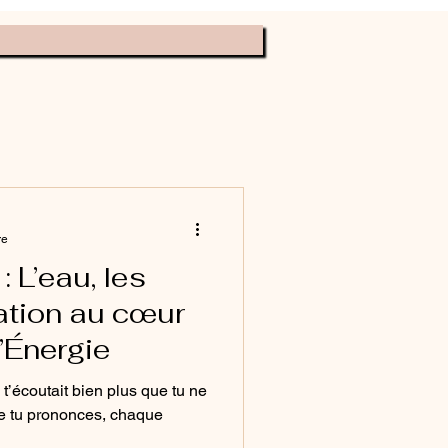
ève ta conscience
re
 L’eau, les
ration au cœur
’Énergie
t’écoutait bien plus que tu ne
ue tu prononces, chaque