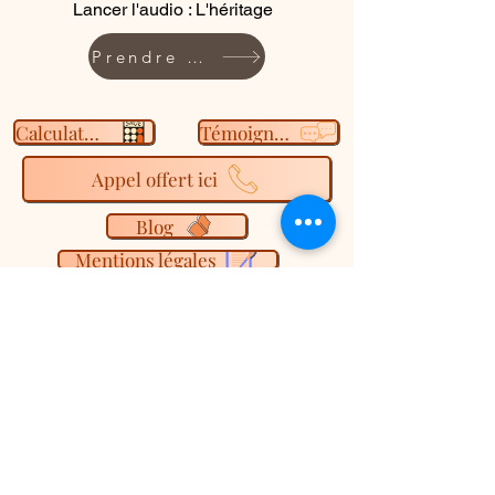
Lancer l'audio : L'héritage
Prendre RDV
Calculateur
Témoignage
Appel offert ici
Blog
Mentions légales
Politique de configentialité
Amandine Couvelart,
thérapeute et coach
cabinet d'hypnose Ericksonienne et
d'analyse de la matrice du destin.
Spécialisée dans l'accompagnement des
phobies (amaxophobie, phobie dentaire),
de la gestion du stress et de l'anxiété liée
aux examens (permis de conduire,
examens médicaux IRM/Scanner)